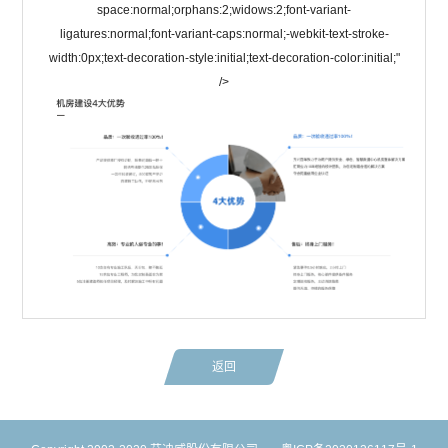
space:normal;orphans:2;widows:2;font-variant-
ligatures:normal;font-variant-caps:normal;-webkit-text-stroke-
width:0px;text-decoration-style:initial;text-decoration-color:initial;"
/>
返回