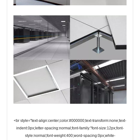
<br style="text-align:center;color:#000000;text-transform:none;text-
indent:0px;letter-spacing:normal;font-family:"font-size:12px;font-
style:normal;font-weight:400;word-spacing:0px;white-